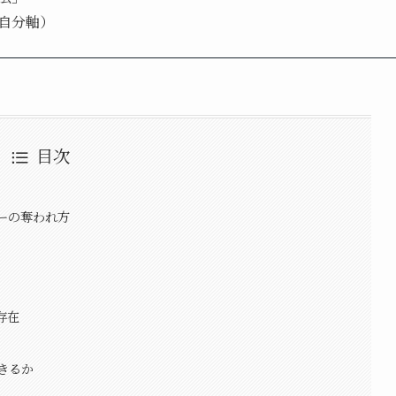
自分軸）
目次
ーの奪われ方
存在
きるか